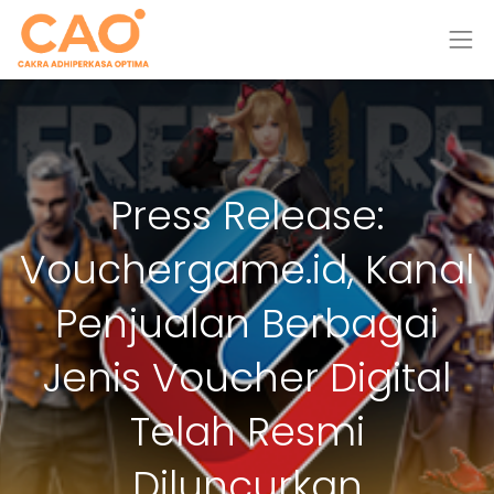
Press Release:
Vouchergame.id, Kanal
Penjualan Berbagai
Jenis Voucher Digital
Telah Resmi
Diluncurkan